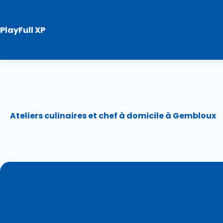
Skip
to
content
PlayFull XP
Ateliers culinaires et chef à domicile à Gembloux
👨‍