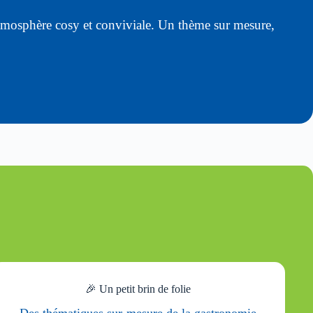
atmosphère cosy et conviviale. Un thème sur mesure,
🎉 Un petit brin de folie
Des thématiques sur-mesure de la gastronomie