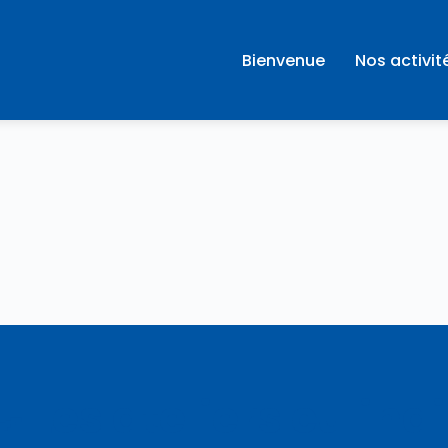
Bienvenue
Nos activit
🍳 Les ateliers culina