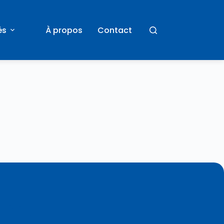
és
À propos
Contact
ires